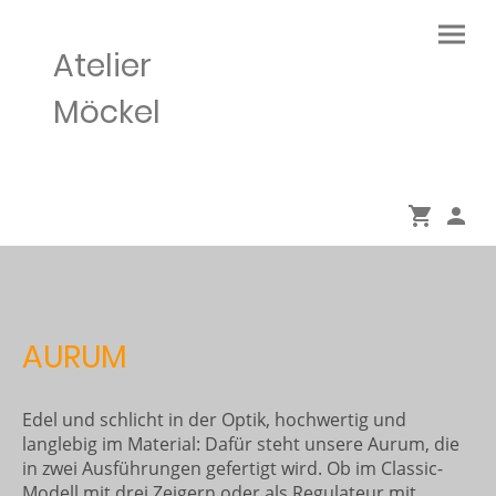
Atelier
Möckel
AURUM
Edel und schlicht in der Optik, hochwertig und
langlebig im Material: Dafür steht unsere Aurum, die
in zwei Ausführungen gefertigt wird. Ob im Classic-
Modell mit drei Zeigern oder als Regulateur mit