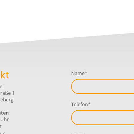
kt
Name
*
el
traße 1
eeberg
Telefon
*
iten
 Uhr
r