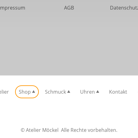
Impressum
AGB
Datenschut
elier
Shop
Schmuck
Uhren
Kontakt
© Atelier Möckel Alle Rechte vorbehalten.